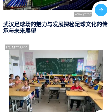
武汉足球场的魅力与发展探秘足球文化的传
承与未来展望