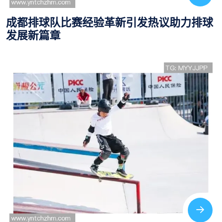
成都排球队比赛经验革新引发热议助力排球
发展新篇章