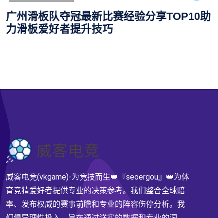
广州滑板队夺冠最新比赛经验分享TOP10助
力滑板爱好者提升技巧
威客电竞(vkgame)-为竞技而生👑『seoergou』👑为体
育竞猜爱好者提供专业的决策参考。我们整合全球赔
率、发布权威的赛事前瞻和专业的阵容伤停分析。我
们倡导理性投入，旨在通过详实的数据和专业的洞