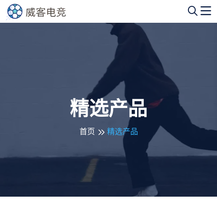
精选产品
首页
精选产品