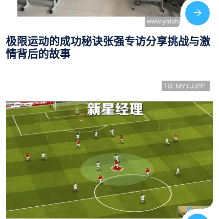
极限运动的成功秘诀张强专访分享挑战与激
情背后的故事